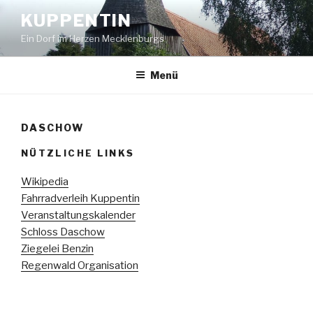
Zum
KUPPENTIN
Inhalt
Ein Dorf im Herzen Mecklenburgs
springen
Menü
DASCHOW
NÜTZLICHE LINKS
Wikipedia
Fahrradverleih Kuppentin
Veranstaltungskalender
Schloss Daschow
Ziegelei Benzin
Regenwald Organisation